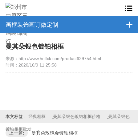
画框装饰画订做定制
曼其朵银色镀铂相框
来源：http://www.hnlfxk.com/product629754.html
时间：2020/10/9 11:25:58
本文标签：
经典相框
,
曼其朵银色镀铂相框价格
,
曼其朵银色
镀铂相框批发
,
上一篇:
曼其朵玫瑰金镀铂相框