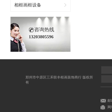
相框画框设备
咨询热线
13203805596
郑州市中原区三禾联丰框画装饰商行 版权所
有
邮箱
网址