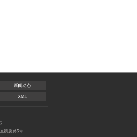
新闻动态
XML
6
区凯旋路5号