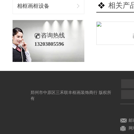
相关产
相框画框设备
咨询热线
13203805596
郑州市中原区三禾联丰框画装饰商行 版权所
有
邮箱
网址