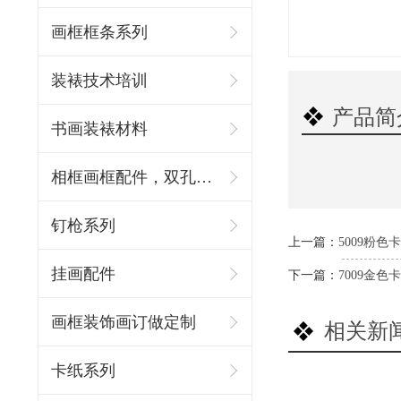
画框框条系列
装裱技术培训
产品简
书画装裱材料
相框画框配件，双孔吊环
钉枪系列
上一篇：
5009粉色
挂画配件
下一篇：
7009金色
画框装饰画订做定制
相关新
卡纸系列