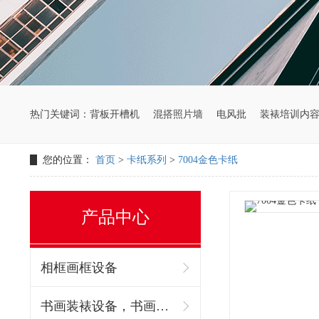
热门关键词：
背板开槽机
混搭照片墙
电风批
装裱培训内
您的位置：
首页
>
卡纸系列
>
7004金色卡纸
产品中心
相框画框设备
书画装裱设备，书画装裱机