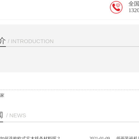
全
132
介
/ INTRODUCTION
家
闻
/ NEWS
如何选购欧式实木线条材料呢？
2021-01-09
书画装裱机