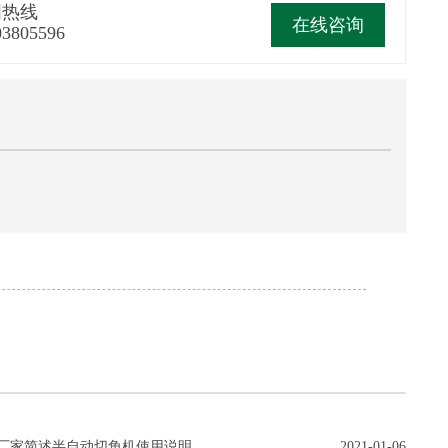
国热线
在线咨询
03805596
厂家简述半自动切角机使用说明
2021-01-06