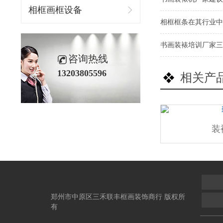
相框画框设备
相框框条在其行业中
书画装裱培训厂家三
咨询热线
13203805596
相关产
装
郑州市中原区三禾联丰框画装饰商行 版权所
有