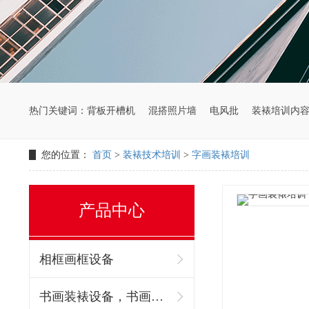
热门关键词：
背板开槽机
混搭照片墙
电风批
装裱培训内
您的位置：
首页
>
装裱技术培训
>
字画装裱培训
产品中心
相框画框设备
书画装裱设备，书画装裱机