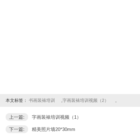
本文标签：
书画装裱培训
,
字画装裱培训视频（2）
,
上一篇:
字画装裱培训视频（1）
下一篇:
精美照片墙20*30mm