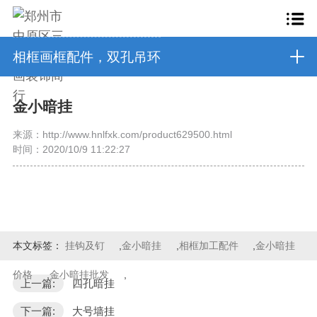
相框画框配件，双孔吊环
金小暗挂
来源：http://www.hnlfxk.com/product629500.html
时间：2020/10/9 11:22:27
本文标签：
挂钩及钉
,
金小暗挂
,
相框加工配件
,
金小暗挂
价格
,
金小暗挂批发
,
上一篇:
四孔暗挂
下一篇:
大号墙挂