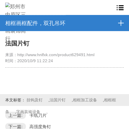
相框画框配件，双孔吊环
法国片钉
来源：http://www.hnlfxk.com/product629491.html
时间：2020/10/9 11:22:24
本文标签：
挂钩及钉
,
法国片钉
,
相框加工设备
,
相框框
条
,
字画装裱设备
,
上一篇:
卡纸刀片
下一篇:
高强度角钉