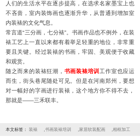
人们的生活水平在逐步提高，在选求名家墨宝上也
不吝啬，室内装饰画也逐渐升华，从普通到增加室
内装裱的文化气息。
常言道“三分画，七分裱”。书画作品也不例外，在装
裱工艺上一直以来都有着举足轻重的地位，非常重
要且关键。经过装裱的书画，牢固、美观便于收藏
和观赏。
随之而来的装裱狂潮，
书画装裱培训
工作室也应运
而生，街头巷尾随处可见。但是在河南郑州，要想
对一幅好的字画进行装裱，这个地方你不得不去，
那就是——三禾联丰。
本文标签：
装裱
,
书画装裱培训
,
家居软装配画
,
相框加工