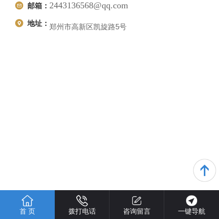
2443136568@qq.com
邮箱：
地址：
郑州市高新区凯旋路5号
首 页
拨打电话
咨询留言
一键导航