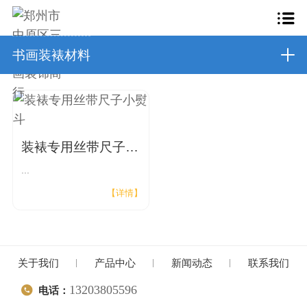
书画装裱材料
装裱专用丝带尺子小熨斗
...
【详情】
关于我们
产品中心
新闻动态
联系我们
13203805596
电话：